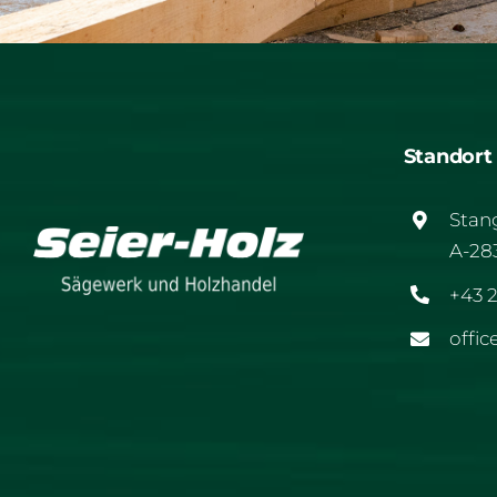
Standor
Stan
A-28
+43 
offic