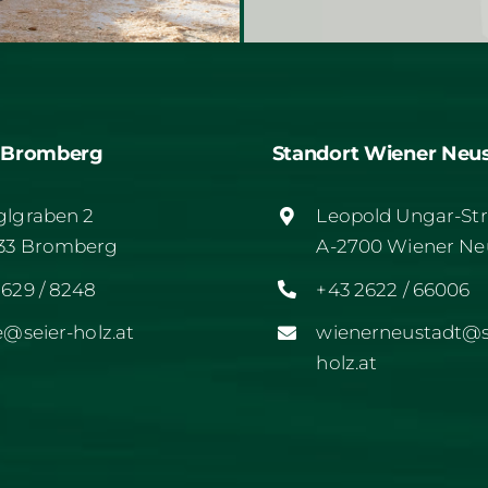
t Bromberg
Standort Wiener Neu
glgraben 2
Leopold Ungar-Str
33 Bromberg
A-2700 Wiener Ne
2629 / 8248
+43 2622 / 66006
e@seier-holz.at
wienerneustadt@s
holz.at